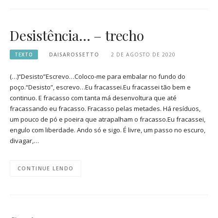
Desistência… – trecho
TEXTO
DAISAROSSETTO
2 DE AGOSTO DE 2020
(…)“Desisto”Escrevo…Coloco-me para embalar no fundo do
poço.“Desisto”, escrevo…Eu fracassei.Eu fracassei tão bem e
continuo. E fracasso com tanta má desenvoltura que até
fracassando eu fracasso. Fracasso pelas metades. Há resíduos,
um pouco de pó e poeira que atrapalham o fracasso.Eu fracassei,
engulo com liberdade. Ando só e sigo. É livre, um passo no escuro,
divagar,…
CONTINUE LENDO