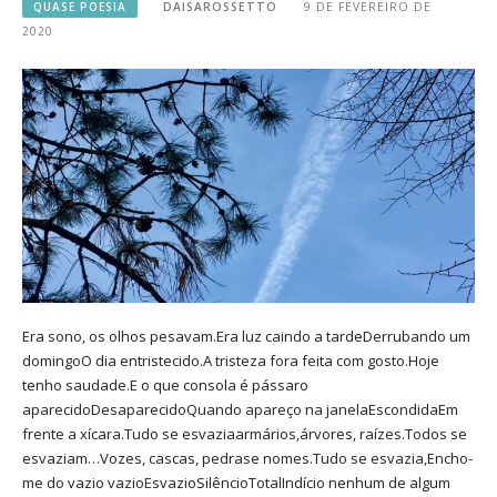
QUASE POESIA
DAISAROSSETTO
9 DE FEVEREIRO DE
2020
Era sono, os olhos pesavam.Era luz caindo a tardeDerrubando um
domingoO dia entristecido.A tristeza fora feita com gosto.Hoje
tenho saudade.E o que consola é pássaro
aparecidoDesaparecidoQuando apareço na janelaEscondidaEm
frente a xícara.Tudo se esvaziaarmários,árvores, raízes.Todos se
esvaziam…Vozes, cascas, pedrase nomes.Tudo se esvazia,Encho-
me do vazio vazioEsvazioSilêncioTotalIndício nenhum de algum