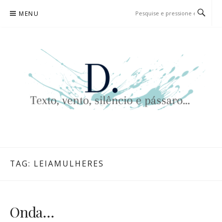
Pular
MENU
para
o
conteúdo
D. | TEXTO, VENTO, SILÊNCIO
TEXTO, VENTO, SILÊNCIO E PÁSSARO…
E PÁSSARO…
TAG:
LEIAMULHERES
Onda…