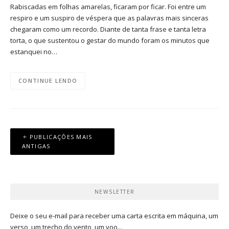
Rabiscadas em folhas amarelas, ficaram por ficar. Foi entre um
respiro e um suspiro de véspera que as palavras mais sinceras
chegaram como um recordo. Diante de tanta frase e tanta letra
torta, o que sustentou o gestar do mundo foram os minutos que
estanquei no…
CONTINUE LENDO
Navegação
PUBLICAÇÕES MAIS
por
ANTIGAS
posts
NEWSLETTER
Deixe o seu e-mail para receber uma carta escrita em máquina, um
verso, um trecho do vento, um voo...