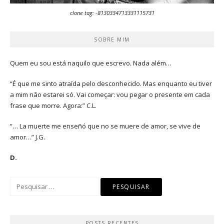
clone tag: -8130334713331115731
SOBRE MIM
Quem eu sou está naquilo que escrevo. Nada além…
“É que me sinto atraída pelo desconhecido. Mas enquanto eu tiver
a mim não estarei só. Vai começar: vou pegar o presente em cada
frase que morre. Agora:” C.L.
“… La muerte me enseñó que no se muere de amor, se vive de
amor…” J.G.
D.
Pesquisar
por:
POSTS RECENTES