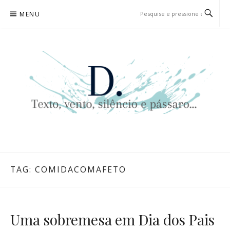
Pular
MENU
para
o
conteúdo
D. | TEXTO, VENTO, SILÊNCIO
TEXTO, VENTO, SILÊNCIO E PÁSSARO…
E PÁSSARO…
TAG:
COMIDACOMAFETO
Uma sobremesa em Dia dos Pais