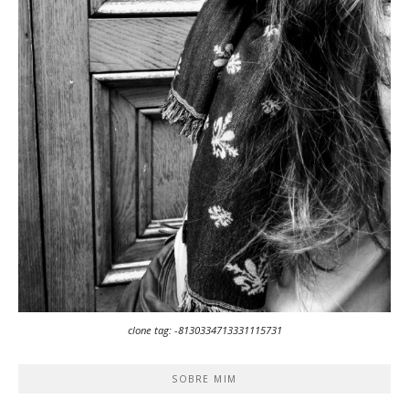
clone tag: -8130334713331115731
SOBRE MIM