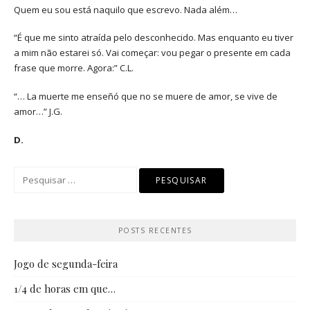
Quem eu sou está naquilo que escrevo. Nada além…
“É que me sinto atraída pelo desconhecido. Mas enquanto eu tiver
a mim não estarei só. Vai começar: vou pegar o presente em cada
frase que morre. Agora:” C.L.
“… La muerte me enseñó que no se muere de amor, se vive de
amor…” J.G.
D.
Pesquisar
por:
POSTS RECENTES
Jogo de segunda-feira
1/4 de horas em que…