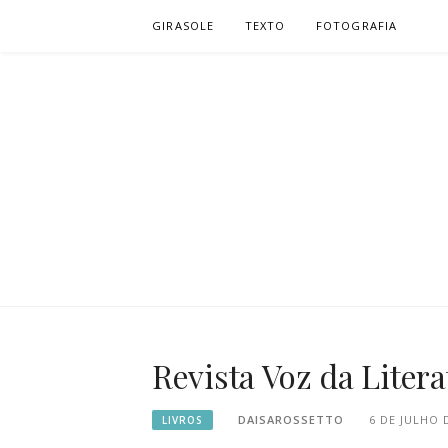
Pular
GIRASOLE
TEXTO
FOTOGRAFIA
para
o
conteúdo
D. | TEXTO
TEXTO, VENTO, SILÊNCIO E PÁSSARO…
Revista Voz da Liter
DAISAROSSETTO
6 DE JULHO 
LIVROS