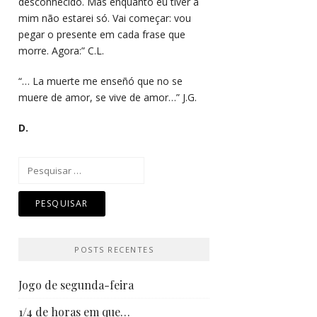
desconhecido. Mas enquanto eu tiver a
mim não estarei só. Vai começar: vou
pegar o presente em cada frase que
morre. Agora:” C.L.
“… La muerte me enseñó que no se
muere de amor, se vive de amor…” J.G.
D.
Pesquisar
por:
POSTS RECENTES
Jogo de segunda-feira
1/4 de horas em que…