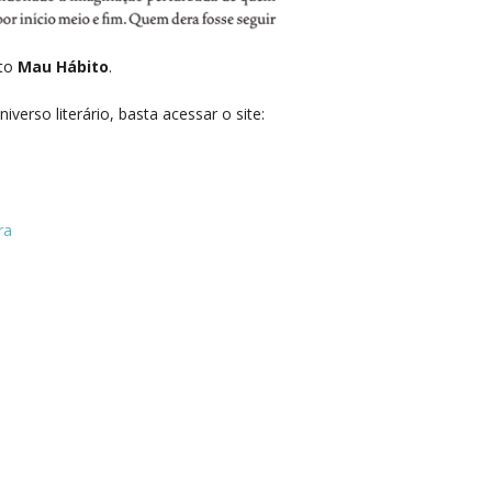
xto
Mau Hábito
.
verso literário, basta acessar o site:
ra