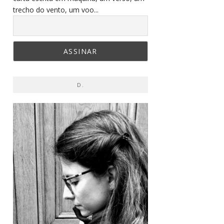
trecho do vento, um voo...
D.