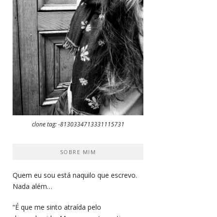
clone tag: -8130334713331115731
SOBRE MIM
Quem eu sou está naquilo que escrevo.
Nada além…
“É que me sinto atraída pelo