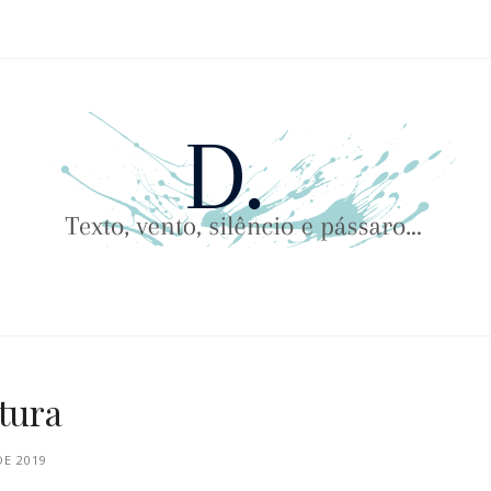
, VENTO, SILÊNCI
atura
DE 2019