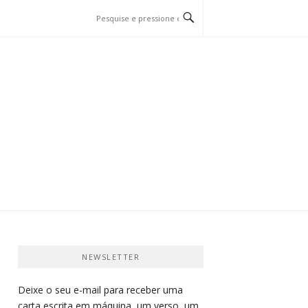
O E PÁSSARO…
NEWSLETTER
Deixe o seu e-mail para receber uma
carta escrita em máquina, um verso, um