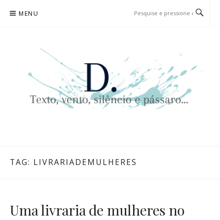
Pular
MENU
para
o
conteúdo
D. | TEXTO, VENTO, SILÊNCIO
TEXTO, VENTO, SILÊNCIO E PÁSSARO…
E PÁSSARO…
TAG:
LIVRARIADEMULHERES
Uma livraria de mulheres no