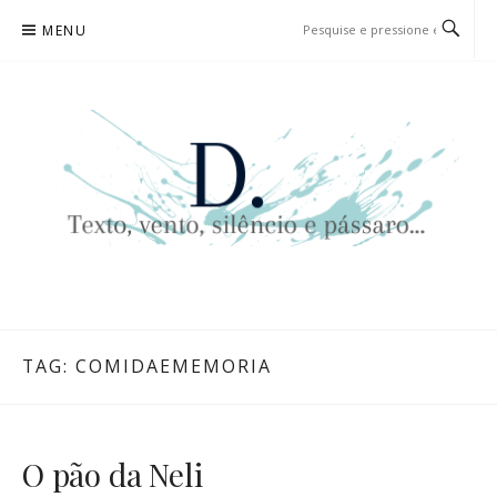
Pular
MENU
para
o
conteúdo
D. | TEXTO, VENTO, SILÊNCIO
TEXTO, VENTO, SILÊNCIO E PÁSSARO…
E PÁSSARO…
TAG:
COMIDAEMEMORIA
O pão da Neli