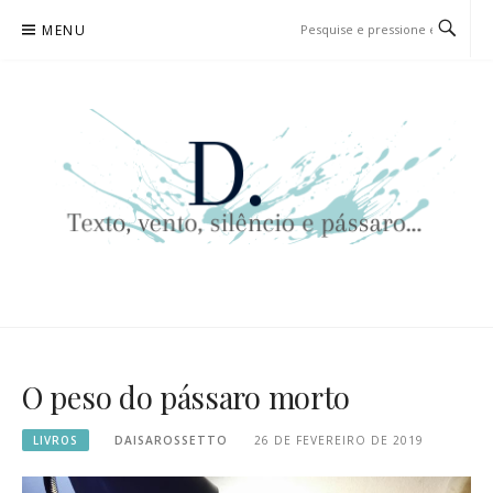
Pular
MENU
para
o
conteúdo
D. | TEXTO, VENTO, SILÊNCIO
TEXTO, VENTO, SILÊNCIO E PÁSSARO…
E PÁSSARO…
O peso do pássaro morto
LIVROS
DAISAROSSETTO
26 DE FEVEREIRO DE 2019