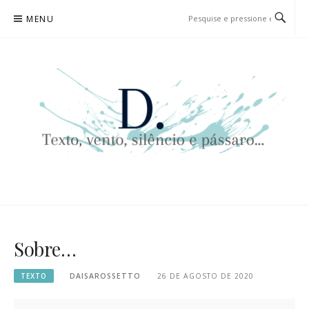
Pular
MENU
para
o
conteúdo
D. | TEXTO, VENTO, SILÊNCIO
TEXTO, VENTO, SILÊNCIO E PÁSSARO…
E PÁSSARO…
Sobre…
TEXTO
DAISAROSSETTO
26 DE AGOSTO DE 2020