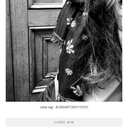
clone tag: -8130334713331115731
SOBRE MIM