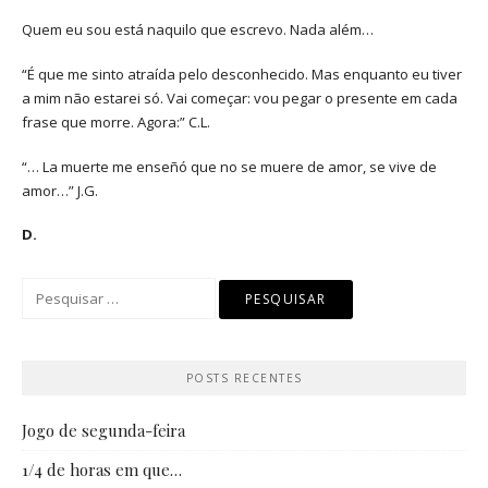
Quem eu sou está naquilo que escrevo. Nada além…
“É que me sinto atraída pelo desconhecido. Mas enquanto eu tiver
a mim não estarei só. Vai começar: vou pegar o presente em cada
frase que morre. Agora:” C.L.
“… La muerte me enseñó que no se muere de amor, se vive de
amor…” J.G.
D.
Pesquisar
por:
POSTS RECENTES
Jogo de segunda-feira
1/4 de horas em que…