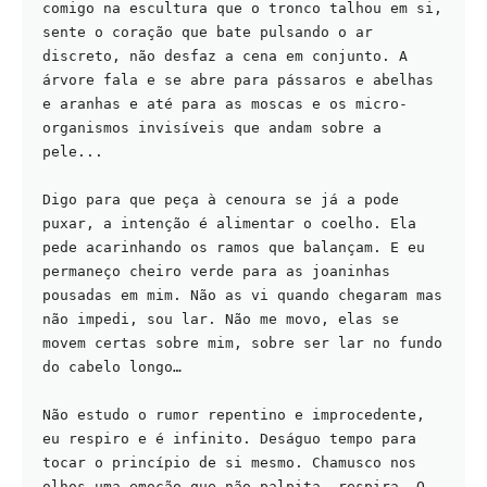
comigo na escultura que o tronco talhou em si, 
sente o coração que bate pulsando o ar 
discreto, não desfaz a cena em conjunto. A 
árvore fala e se abre para pássaros e abelhas 
e aranhas e até para as moscas e os micro-
organismos invisíveis que andam sobre a 
pele...
Digo para que peça à cenoura se já a pode 
puxar, a intenção é alimentar o coelho. Ela 
pede acarinhando os ramos que balançam. E eu 
permaneço cheiro verde para as joaninhas 
pousadas em mim. Não as vi quando chegaram mas 
não impedi, sou lar. Não me movo, elas se 
movem certas sobre mim, sobre ser lar no fundo 
do cabelo longo…
Não estudo o rumor repentino e improcedente, 
eu respiro e é infinito. Deságuo tempo para 
tocar o princípio de si mesmo. Chamusco nos 
olhos uma emoção que não palpita, respira. O 