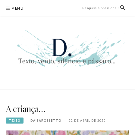
Pular
MENU
para
o
conteúdo
D. | TEXTO, VENTO, SILÊNCIO
TEXTO, VENTO, SILÊNCIO E PÁSSARO…
E PÁSSARO…
A criança…
TEXTO
DAISAROSSETTO
22 DE ABRIL DE 2020