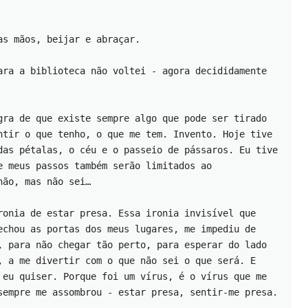
as mãos, beijar e abraçar.
ara a biblioteca não voltei - agora decididamente 
gra de que existe sempre algo que pode ser tirado 
ntir o que tenho, o que me tem. Invento. Hoje tive 
das pétalas, o céu e o passeio de pássaros. Eu tive 
e meus passos também serão limitados ao 
não, mas não sei… 
ronia de estar presa. Essa ironia invisível que 
echou as portas dos meus lugares, me impediu de 
, para não chegar tão perto, para esperar do lado 
, a me divertir com o que não sei o que será. E 
 eu quiser. Porque foi um vírus, é o vírus que me 
sempre me assombrou - estar presa, sentir-me presa.