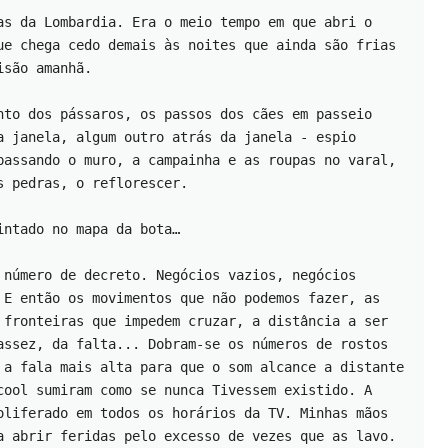
as da Lombardia. Era o meio tempo em que abri o 
ue chega cedo demais às noites que ainda são frias 
isão amanhã.
nto dos pássaros, os passos dos cães em passeio 
a janela, algum outro atrás da janela - espio 
passando o muro, a campainha e as roupas no varal, 
s pedras, o reflorescer. 
intado no mapa da bota…
 número de decreto. Negócios vazios, negócios 
 E então os movimentos que não podemos fazer, as 
 fronteiras que impedem cruzar, a distância a ser 
assez, da falta... Dobram-se os números de rostos 
 a fala mais alta para que o som alcance a distante 
cool sumiram como se nunca Tivessem existido. A 
oliferado em todos os horários da TV. Minhas mãos 
a abrir feridas pelo excesso de vezes que as lavo. 