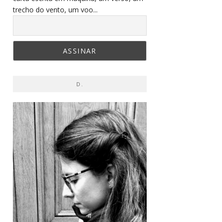
trecho do vento, um voo...
D.