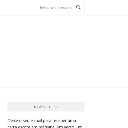
O E PÁSSARO…
NEWSLETTER
Deixe o seu e-mail para receber uma
carta escrita em máquina, um verso, um