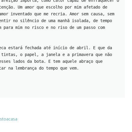
 afeição importa, como calor capaz de enfraquecer o 
tenção. Um amor que escolho por mim afetado de 
amor inventado que me recria. Amor sem causa, sem 
entir no silêncio de uma manhã isolada, de tempo 
m para mim no risco e no riso de um passo com 
eca estará fechada até início de abril. E que da 
 tintas, o papel, a janela e a primavera que não 
esses lados da bota. E tem aquele abraço que 
tar na lembrança do tempo que vem.
ostoacasa