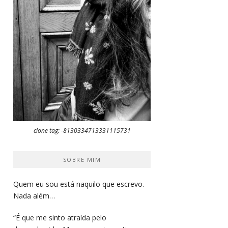
clone tag: -8130334713331115731
SOBRE MIM
Quem eu sou está naquilo que escrevo.
Nada além…
“É que me sinto atraída pelo