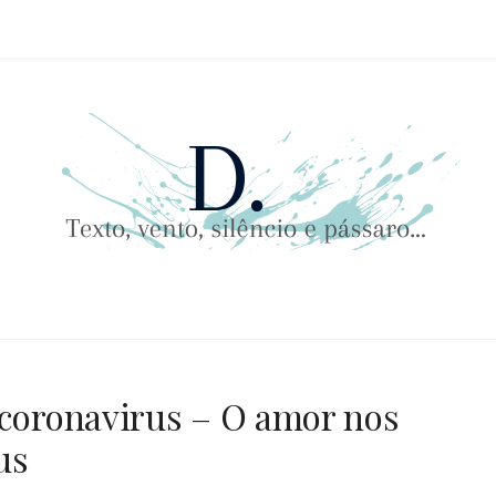
, VENTO, SILÊNCI
 coronavirus – O amor nos
us