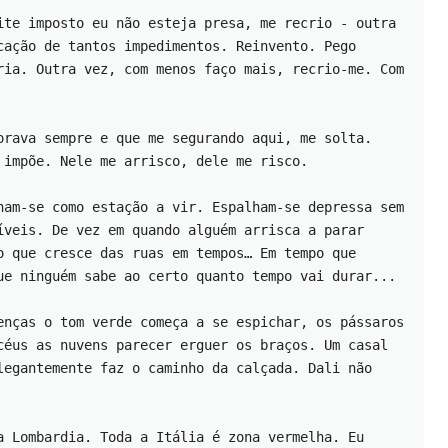
ite imposto eu não esteja presa, me recrio - outra 
cação de tantos impedimentos. Reinvento. Pego 
ria. Outra vez, com menos faço mais, recrio-me. Com 
orava sempre e que me segurando aqui, me solta. 
 impõe. Nele me arrisco, dele me risco.
ham-se como estação a vir. Espalham-se depressa sem 
íveis. De vez em quando alguém arrisca a parar 
o que cresce das ruas em tempos… Em tempo que 
ue ninguém sabe ao certo quanto tempo vai durar... 
enças o tom verde começa a se espichar, os pássaros 
céus as nuvens parecer erguer os braços. Um casal 
legantemente faz o caminho da calçada. Dali não 
a Lombardia. Toda a Itália é zona vermelha. Eu 