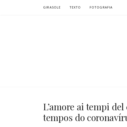
Pular
GIRASOLE
TEXTO
FOTOGRAFIA
para
o
conteúdo
D. | TEXTO
TEXTO, VENTO, SILÊNCIO E PÁSSARO…
L’amore ai tempi del
tempos do coronavír