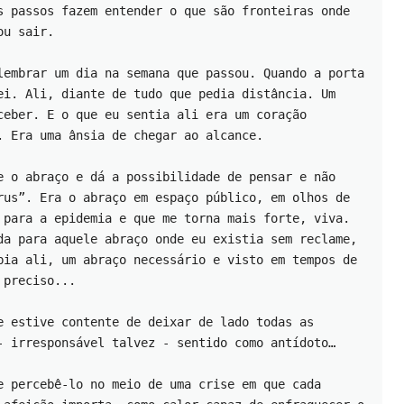
s passos fazem entender o que são fronteiras onde 
ou sair. 
lembrar um dia na semana que passou. Quando a porta 
ei. Ali, diante de tudo que pedia distância. Um 
ceber. E o que eu sentia ali era um coração 
. Era uma ânsia de chegar ao alcance.
e o abraço e dá a possibilidade de pensar e não 
rus”. Era o abraço em espaço público, em olhos de 
 para a epidemia e que me torna mais forte, viva. 
da para aquele abraço onde eu existia sem reclame, 
bia ali, um abraço necessário e visto em tempos de 
 preciso...
e estive contente de deixar de lado todas as 
- irresponsável talvez - sentido como antídoto…
e percebê-lo no meio de uma crise em que cada 