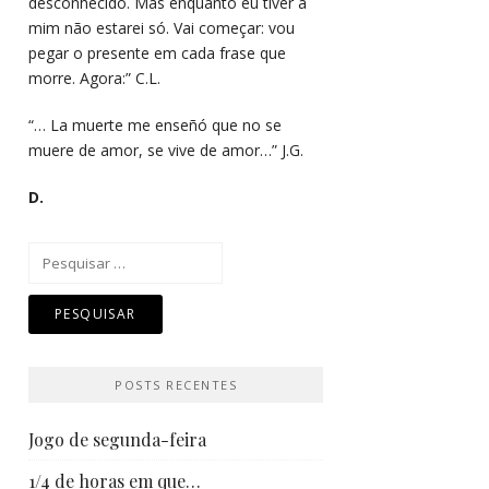
desconhecido. Mas enquanto eu tiver a
mim não estarei só. Vai começar: vou
pegar o presente em cada frase que
morre. Agora:” C.L.
“… La muerte me enseñó que no se
muere de amor, se vive de amor…” J.G.
D.
Pesquisar
por:
POSTS RECENTES
Jogo de segunda-feira
1/4 de horas em que…