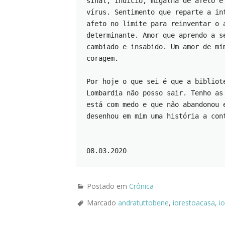
sinal, indício, migalha de afeto e
vírus. Sentimento que reparte a in
afeto no limite para reinventar o 
determinante. Amor que aprendo a s
cambiado e insabido. Um amor de mi
coragem.   
Por hoje o que sei é que a bibliot
Lombardia não posso sair. Tenho as
está com medo e que não abandonou 
desenhou em mim uma história a con
08.03.2020
Postado em
Crônica
Marcado
andratuttobene
,
iorestoacasa
,
i