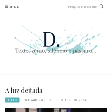
Pular
MENU
para
o
conteúdo
D. | TEXTO, VENTO, SILÊNCIO
TEXTO, VENTO, SILÊNCIO E PÁSSARO…
E PÁSSARO…
A luz deitada
TEXTO
DAISAROSSETTO
8 DE ABRIL DE 2024