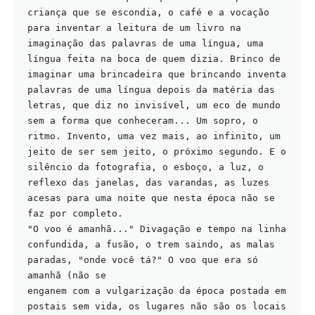
criança que se escondia, o café e a vocação 
para inventar a leitura de um livro na 
imaginação das palavras de uma língua, uma 
língua feita na boca de quem dizia. Brinco de 
imaginar uma brincadeira que brincando inventa 
palavras de uma língua depois da matéria das 
letras, que diz no invisível, um eco de mundo 
sem a forma que conheceram... Um sopro, o 
ritmo. Invento, uma vez mais, ao infinito, um 
jeito de ser sem jeito, o próximo segundo. E o 
silêncio da fotografia, o esboço, a luz, o 
reflexo das janelas, das varandas, as luzes 
acesas para uma noite que nesta época não se 
faz por completo.

"O voo é amanhã..." Divagação e tempo na linha 
confundida, a fusão, o trem saindo, as malas 
paradas, "onde você tá?" O voo que era só 
amanhã (não se

enganem com a vulgarização da época postada em 
postais sem vida, os lugares não são os locais 