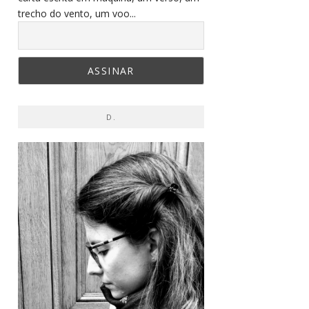
trecho do vento, um voo...
D.