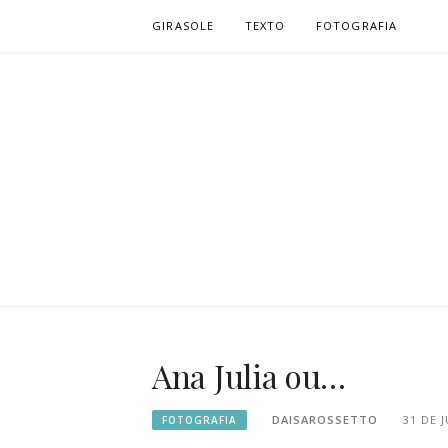
Pular
GIRASOLE
TEXTO
FOTOGRAFIA
para
o
conteúdo
D. | TEXTO
TEXTO, VENTO, SILÊNCIO E PÁSSARO…
Ana Julia ou…
DAISAROSSETTO
31 DE 
FOTOGRAFIA