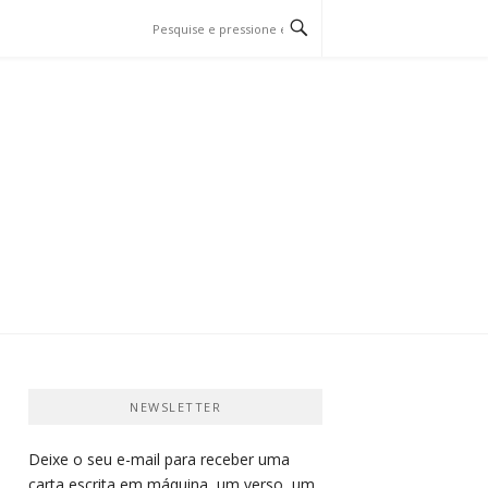
O E PÁSSARO…
NEWSLETTER
Deixe o seu e-mail para receber uma
carta escrita em máquina, um verso, um