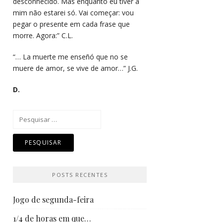
desconhecido. Mas enquanto eu tiver a
mim não estarei só. Vai começar: vou
pegar o presente em cada frase que
morre. Agora:” C.L.
“… La muerte me enseñó que no se
muere de amor, se vive de amor…” J.G.
D.
Pesquisar
por:
POSTS RECENTES
Jogo de segunda-feira
1/4 de horas em que…