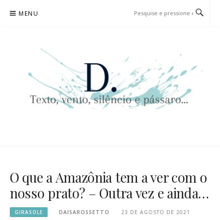
Pular
MENU
para
o
conteúdo
D. | TEXTO, VENTO, SILÊNCIO
TEXTO, VENTO, SILÊNCIO E PÁSSARO…
E PÁSSARO…
O que a Amazônia tem a ver com o
nosso prato? – Outra vez e ainda…
GIRASOLE
DAISAROSSETTO
23 DE AGOSTO DE 2021