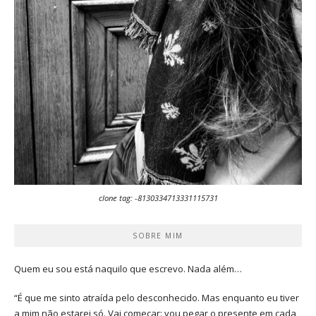
clone tag: -8130334713331115731
SOBRE MIM
Quem eu sou está naquilo que escrevo. Nada além…
“É que me sinto atraída pelo desconhecido. Mas enquanto eu tiver
a mim não estarei só. Vai começar: vou pegar o presente em cada