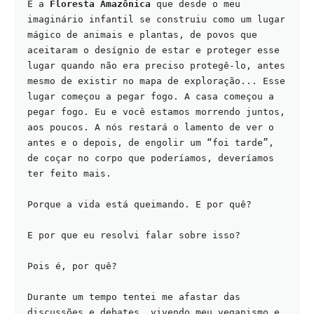
E a 
Floresta Amazônica
 que desde o meu 
imaginário infantil se construiu como um lugar 
mágico de animais e plantas, de povos que 
aceitaram o desígnio de estar e proteger esse 
lugar quando não era preciso protegê-lo, antes 
mesmo de existir no mapa de exploração... Esse 
lugar começou a pegar fogo. A casa começou a 
pegar fogo. Eu e você estamos morrendo juntos, 
aos poucos. A nós restará o lamento de ver o 
antes e o depois, de engolir um “foi tarde”, 
de coçar no corpo que poderíamos, deveríamos 
ter feito mais.
Porque a vida está queimando. E por quê?
E por que eu resolvi falar sobre isso? 
Pois é, por quê?
Durante um tempo tentei me afastar das 
discussões e debates, vivendo meu veganismo e 